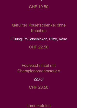
CHF 19.50
Gefüllter Pouletschenkel ohne
Knochen
Füllung: Pouletschinken, Pilze, Käse
CHF 22.50
Pouletschnitzel mit
Champignonrahmsauce
220 gr
CHF 23.50
Lammkotelett