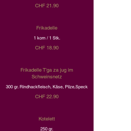
CHF 21.90
Frikadelle
1 kom / 1 Stk.
CHF 18.90
Frikadelle T'ga za jug im
Schweinsnetz
300 gr. Rindhackfleisch, Käse, Pilze,Speck
CHF 22.90
Kotelett
250 gr.