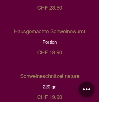
CHF 23.50
Hausgemachte Schweinewurst
Portion
CHF 18.90
Schweineschnitzel nature
220 gr.
CHF 19.90
Gerolltes Schweineschnitzel
200 gr. Schweinefleisch, Käse, speck